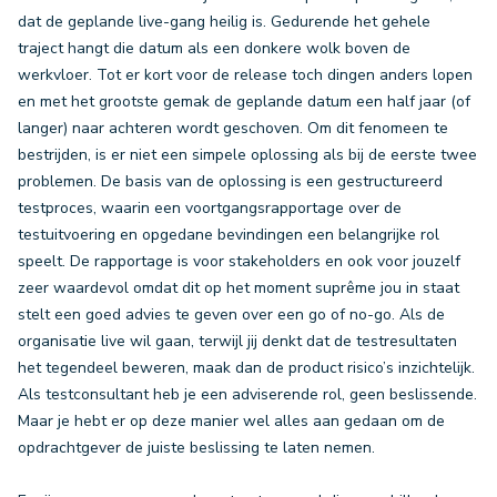
dat de geplande live-gang heilig is. Gedurende het gehele
traject hangt die datum als een donkere wolk boven de
werkvloer. Tot er kort voor de release toch dingen anders lopen
en met het grootste gemak de geplande datum een half jaar (of
langer) naar achteren wordt geschoven. Om dit fenomeen te
bestrijden, is er niet een simpele oplossing als bij de eerste twee
problemen. De basis van de oplossing is een gestructureerd
testproces, waarin een voortgangsrapportage over de
testuitvoering en opgedane bevindingen een belangrijke rol
speelt. De rapportage is voor stakeholders en ook voor jouzelf
zeer waardevol omdat dit op het moment suprême jou in staat
stelt een goed advies te geven over een go of no-go. Als de
organisatie live wil gaan, terwijl jij denkt dat de testresultaten
het tegendeel beweren, maak dan de product risico’s inzichtelijk.
Als testconsultant heb je een adviserende rol, geen beslissende.
Maar je hebt er op deze manier wel alles aan gedaan om de
opdrachtgever de juiste beslissing te laten nemen.