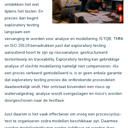
ontdekken het wel
tijdens het testen. En
precies dan begint
exploratory testing
langzaam een
vervanging te worden voor analyse en modellering. ISTQB, TMMi
en ISO 29119 benadrukken juist dat exploratory testing
aanvullend hoort te zijn op risicoanalyse, gestructureerd
testontwerp en traceability. Exploratory testing kan gebrekkige
analyse of slechte modellering namelijk niet compenseren. Als
een proces verkeerd gemodelleerd is, is er geen enkele garantie
dat exploratory testing precies die ontbrekende procesdelen
daadwerkelijk vindt. Hier ontstaat bovendien een risico op
watervalgedrag: analyse wordt overgeslagen en risico’s worden
doorgeschoven naar de testfase.
Juist daarom is het vaak effectiever om vroeg een procescyclus-
test te organiseren zodra modellen beschikbaar zijn. Daarmee
worden modelleringfouten eerder zichtbaar en worden dure