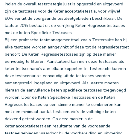
Indien de overall teststrategie juist is opgesteld en uitgevoerd
zijn de testcases voor de Ketenacceptatietest al voor vrijwel
80% vanuit de voorgaande testdeelgebieden beschikbaar. De
laatste 20% bestaat uit de verrijking Keten Regressietestcases
met de keten Specifieke Testcases.
Bij een praktische testmanagementtool zoals Testersuite kan bij
elke testcase worden aangevinkt of deze tot de regressietestset
behoort. De Keten Regressietestcases zijn op deze manier
eenvoudig te filteren. Aansluitend kan men deze testcases als
ketentestscenario’s aan elkaar koppelen. In Testersuite kunnen
deze testscenario’s eenvoudig uit de testcases worden
samengesteld, ingepland en uitgevoerd. Als laatste moeten
hieraan de aanvullende keten specifieke testcases toegevoegd
worden. Door de Keten Specifieke Testcases en de Keten
Regressietestcases op een slimme manier te combineren kan
met een minimaal aantal testscenario’s de volledige keten
dekkend getest worden. Op deze manier is de
ketenacceptatietest een resultante van de voorgaande
testdeelgebieden waardoor bij de voorbereiding en uitvoering