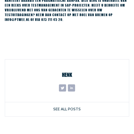
HANTEERT DAARBIJ EEN PRAGMATISCHE AANPAK. DEZE BLOG IS ONDERDEEL VAN
EEN REEKS OVER TESTMANAGEMENT IN SAP-PROJECTEN. HEEFT U BEHOEFTE OM
VRIJBLIJVEND MET ONS VAN GEDACHTEN TE WISSELEN OVER UW
TESTUITDAGINGEN? NEEM DAN CONTACT OP MET ROEL VAN BREMEN OP
INFO@PTWEE.NL OF VIA 073 711 45 20.
HENK
SEE ALL POSTS