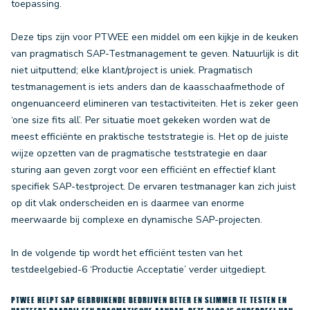
toepassing.
Deze tips zijn voor PTWEE een middel om een kijkje in de keuken
van pragmatisch SAP-Testmanagement te geven. Natuurlijk is dit
niet uitputtend; elke klant/project is uniek. Pragmatisch
testmanagement is iets anders dan de kaasschaafmethode of
ongenuanceerd elimineren van testactiviteiten. Het is zeker geen
‘one size fits all’. Per situatie moet gekeken worden wat de
meest efficiënte en praktische teststrategie is. Het op de juiste
wijze opzetten van de pragmatische teststrategie en daar
sturing aan geven zorgt voor een efficiënt en effectief klant
specifiek SAP-testproject. De ervaren testmanager kan zich juist
op dit vlak onderscheiden en is daarmee van enorme
meerwaarde bij complexe en dynamische SAP-projecten.
In de volgende tip wordt het efficiënt testen van het
testdeelgebied-6 ‘Productie Acceptatie’ verder uitgediept.
PTWEE HELPT SAP GEBRUIKENDE BEDRIJVEN BETER EN SLIMMER TE TESTEN EN